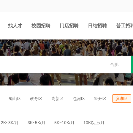
找人才
校园招聘
门店招聘
日结招聘
普工招
合肥
蜀山区
政务区
高新区
包河区
经开区
滨湖区
2K~3K/月
3K~5K/月
5K~10K/月
10K以上/月