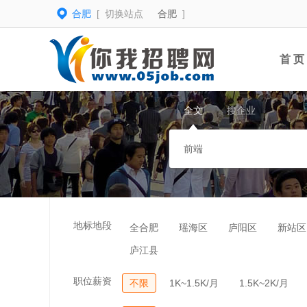
合肥
[ 切换站点
合肥
]
首 页
全文
搜企业
地标地段
全合肥
瑶海区
庐阳区
新站区
庐江县
职位薪资
不限
1K~1.5K/月
1.5K~2K/月